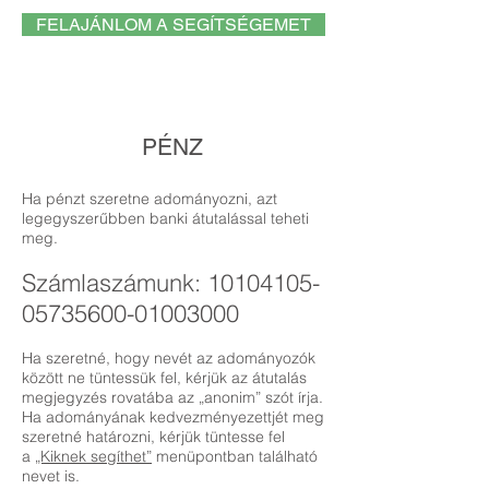
FELAJÁNLOM A SEGÍTSÉGEMET
PÉNZ
Ha pénzt szeretne adományozni, azt
legegyszerűbben banki átutalással teheti
meg.
Számlaszámunk:
10104105-
05735600
-01003000
Ha szeretné, hogy nevét az adományozók
között ne tüntessük fel, kérjük az átutalás
megjegyzés rovatába az „anonim” szót írja.
Ha adományának kedvezményezettjét meg
szeretné határozni, kérjük tüntesse fel
a
„Kiknek segíthet”
menüpontban található
nevet is.