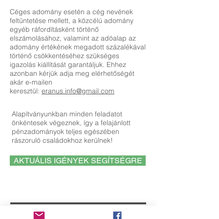
Céges adomány esetén
a cég nevének
feltüntetése mellett, a közcélú adomány
egyéb ráfordításként történő
elszámolásához, valamint az adóalap az
adomány értékének megadott százalékával
történő csökkentéséhez szükséges
igazolás kiállítását garantáljuk. Ehhez
azonban kérjük adja meg elérhetőségét
akár e-mailen
keresztül:
eranus.info@gmail.com
Alapítványunkban minden feladatot
önkéntesek végeznek, így a felajánlott
pénzadományok teljes egészében
rászoruló családokhoz kerülnek!
AKTUÁLIS IGÉNYEK SEGÍTSÉGRE
Örömmel fogadunk