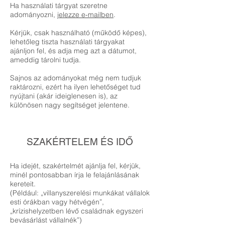
Ha használati tárgyat szeretne
adományozni,
jelezze e-mailben
.
Kérjük, csak használható (működő képes),
lehetőleg tiszta használati tárgyakat
ajánljon fel, és adja meg azt a dátumot,
ameddig tárolni tudja.
Sajnos az adományokat még nem tudjuk
raktározni, ezért ha ilyen lehetőséget tud
nyújtani (akár ideiglenesen is), az
különösen nagy segítséget jelentene.
SZAKÉRTELEM ÉS ID
Ő
Ha idejét, szakértelmét ajánlja fel, kérjük,
minél pontosabban írja le felajánlásának
kereteit.
(Például: „villanyszerelési munkákat vállalok
esti órákban vagy hétvégén”,
„krízishelyzetben lévő családnak egyszeri
bevásárlást vállalnék”)