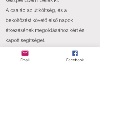
készpénzben fizették ki.
A család az útiköltség, és a 
beköltözést követő első napok 
étkezésének megoldásához kért és 
kapott segítséget.
Adományozó: Grósz Judit
Tags:
Email
Facebook
2018
Eredményeink
Comments