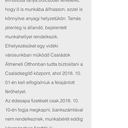
elindította lánya bölcsődei felvételét, 
hogy ő is munkába állhasson, ezzel is 
könnyítve anyagi helyzetükön. Tamás 
jelenleg is állandó, bejelentett 
munkahellyel rendelkezik.
Elhelyezésüket egy vidéki 
városunkban működő Családok 
Átmeneti Otthonban tudta biztosítani a 
Családsegítő központ, ahol 2018. 10. 
01-én kell elfoglalniuk a felajánlott 
férőhelyet.
Az édesapa fizetését csak 2018. 10. 
10-én fogja megkapni, bankszámlával 
nem rendelkeznek, munkabérét eddig 