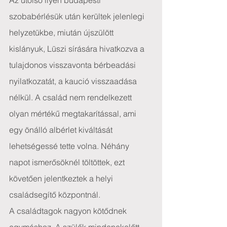
Az utolsó ilyen budapesti 
szobabérlésük után kerültek jelenlegi 
helyzetükbe, miután újszülött 
kislányuk, Lüszi sírására hivatkozva a 
tulajdonos visszavonta bérbeadási 
nyilatkozatát, a kaució visszaadása 
nélkül. A család nem rendelkezett 
olyan mértékű megtakarítással, ami 
egy önálló albérlet kiváltását 
lehetségessé tette volna. Néhány 
napot ismerősöknél töltöttek, ezt 
követően jelentkeztek a helyi 
családsegítő központnál.
A családtagok nagyon kötődnek 