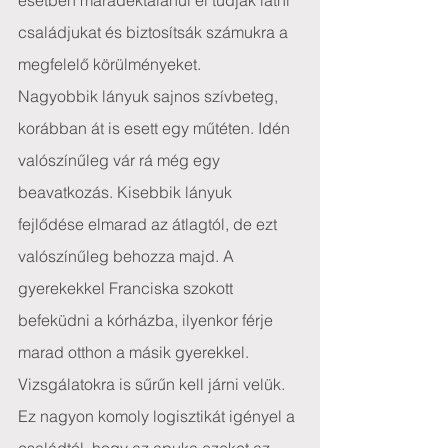
esetben maradéktalanul el tudják látni 
családjukat és biztosítsák számukra a 
megfelelő körülményeket.
Nagyobbik lányuk sajnos szívbeteg, 
korábban át is esett egy műtéten. Idén 
valószínűleg vár rá még egy 
beavatkozás. Kisebbik lányuk 
fejlődése elmarad az átlagtól, de ezt 
valószínűleg behozza majd. A 
gyerekekkel Franciska szokott 
befeküdni a kórházba, ilyenkor férje 
marad otthon a másik gyerekkel. 
Vizsgálatokra is sűrűn kell járni velük. 
Ez nagyon komoly logisztikát igényel a 