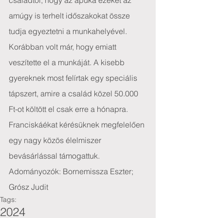
családtól, hogy az apuka ezeket az 
amúgy is terhelt időszakokat össze 
tudja egyeztetni a munkahelyével. 
Korábban volt már, hogy emiatt 
veszítette el a munkáját. A kisebb 
gyereknek most felírtak egy speciális 
tápszert, amire a család közel 50.000 
Ft-ot költött el csak erre a hónapra.
Franciskáékat kérésüknek megfelelően 
egy nagy közös élelmiszer 
bevásárlással támogattuk.
Adományozók: Bornemissza Eszter; 
Grósz Judit
Tags:
2024