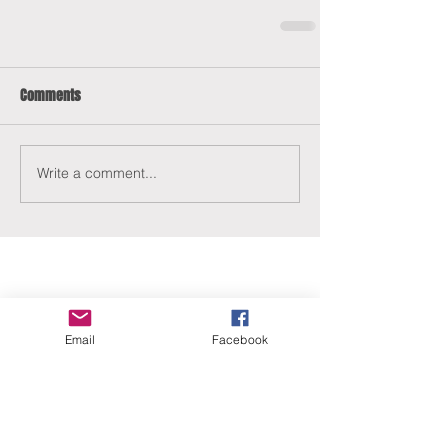
Comments
Write a comment...
Email
Facebook
ERANUS Alapítvány
Számlaszám:
16200010-10141517
Adószám:
18212316-1-41