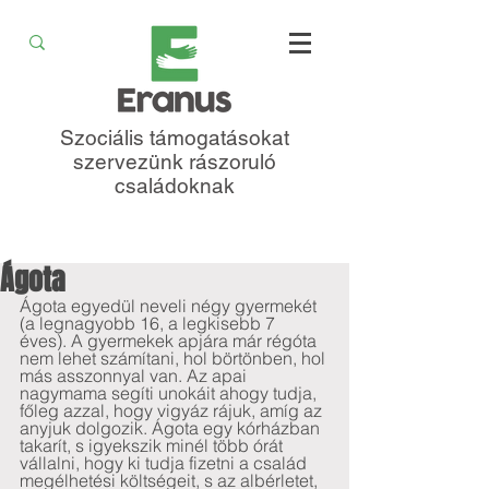
Szociális támogatásokat
szervezünk rászoruló
családoknak
Ágota
Ágota egyedül neveli négy gyermekét 
(a legnagyobb 16, a legkisebb 7 
éves). A gyermekek apjára már régóta 
nem lehet számítani, hol börtönben, hol 
más asszonnyal van. Az apai 
nagymama segíti unokáit ahogy tudja, 
főleg azzal, hogy vigyáz rájuk, amíg az 
anyjuk dolgozik. Ágota egy kórházban 
takarít, s igyekszik minél több órát 
vállalni, hogy ki tudja fizetni a család 
megélhetési költségeit, s az albérletet, 