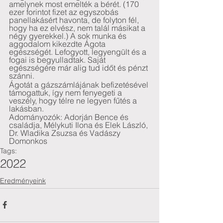
amelynek most emelték a bérét. (170 
ezer forintot fizet az egyszobás 
panellakásért havonta, de folyton fél, 
hogy ha ez elvész, nem talál másikat a 
négy gyerekkel.) A sok munka és 
aggodalom kikezdte Ágota 
egészségét. Lefogyott, legyengült és a 
fogai is begyulladtak. Saját 
egészségére már alig tud időt és pénzt 
szánni. 
Ágotát a gázszámlájának befizetésével 
támogattuk, így nem fenyegeti a 
veszély, hogy télre ne legyen fűtés a 
lakásban.
Adományozók: Adorján Bence és 
családja, Mélykuti Ilona és Elek László, 
Dr. Wladika Zsuzsa és Vadászy 
Domonkos
Tags:
2022
Eredményeink