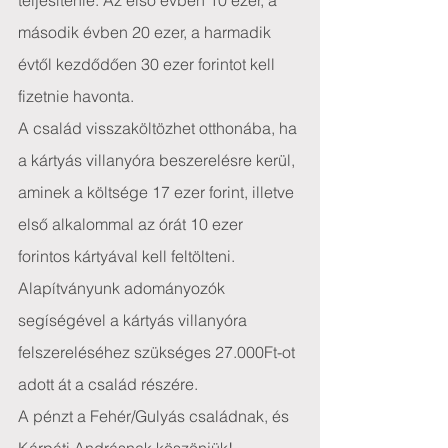
teljesítenie. Az első évben 10 ezer, a 
második évben 20 ezer, a harmadik 
évtől kezdődően 30 ezer forintot kell 
fizetnie havonta.
A család visszaköltözhet otthonába, ha 
a kártyás villanyóra beszerelésre kerül, 
aminek a költsége 17 ezer forint, illetve 
első alkalommal az órát 10 ezer 
forintos kártyával kell feltölteni.
Alapítványunk adományozók 
segíségével a kártyás villanyóra 
felszereléséhez szükséges 27.000Ft-ot 
adott át a család részére.
A pénzt a Fehér/Gulyás családnak, és 