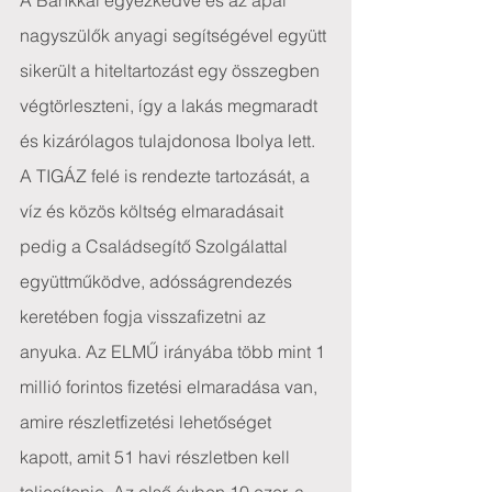
A Bankkal egyezkedve és az apai 
nagyszülők anyagi segítségével együtt 
sikerült a hiteltartozást egy összegben 
végtörleszteni, így a lakás megmaradt 
és kizárólagos tulajdonosa Ibolya lett.
A TIGÁZ felé is rendezte tartozását, a 
víz és közös költség elmaradásait 
pedig a Családsegítő Szolgálattal 
együttműködve, adósságrendezés 
keretében fogja visszafizetni az 
anyuka. Az ELMŰ irányába több mint 1 
millió forintos fizetési elmaradása van, 
amire részletfizetési lehetőséget 
kapott, amit 51 havi részletben kell 