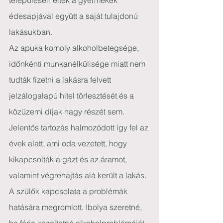
településen éltek a gyermekek 
édesapjával együtt a saját tulajdonú 
lakásukban.
Az apuka komoly alkoholbetegsége, 
időnkénti munkanélkülisége miatt nem 
tudták fizetni a lakásra felvett 
jelzálogalapú hitel törlesztését és a 
közüzemi díjak nagy részét sem.
Jelentős tartozás halmozódott így fel az 
évek alatt, ami oda vezetett, hogy 
kikapcsolták a gázt és az áramot, 
valamint végrehajtás alá került a lakás.
A szülők kapcsolata a problémák 
hatására megromlott. Ibolya szeretné, 