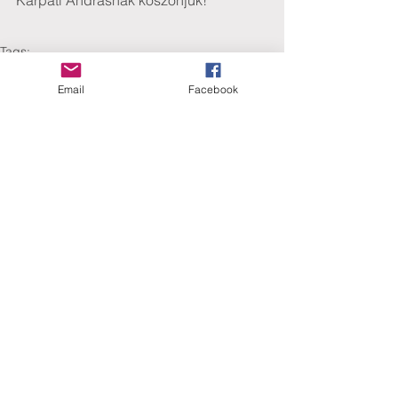
Kárpáti Andrásnak köszönjük!
Tags:
2011
Email
Facebook
Eredményeink
Comments
Write a comment...