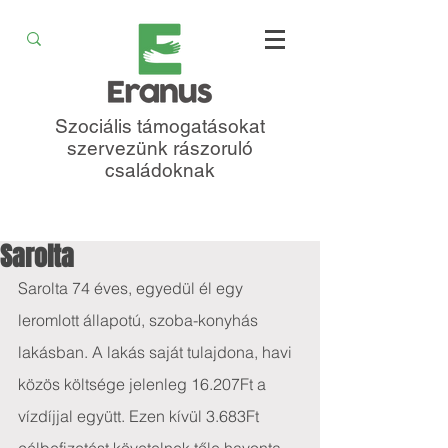
Szociális támogatásokat
szervezünk rászoruló
családoknak
Sarolta
Sarolta 74 éves, egyedül él egy 
leromlott állapotú, szoba-konyhás 
lakásban. A lakás saját tulajdona, havi 
közös költsége jelenleg 16.207Ft a 
vízdíjjal együtt. Ezen kívül 3.683Ft 