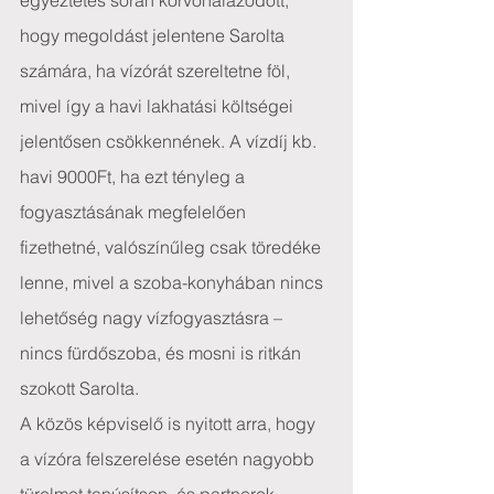
egyeztetés során körvonalazódott, 
hogy megoldást jelentene Sarolta 
számára, ha vízórát szereltetne föl, 
mivel így a havi lakhatási költségei 
jelentősen csökkennének. A vízdíj kb. 
havi 9000Ft, ha ezt tényleg a 
fogyasztásának megfelelően 
fizethetné, valószínűleg csak töredéke 
lenne, mivel a szoba-konyhában nincs 
lehetőség nagy vízfogyasztásra – 
nincs fürdőszoba, és mosni is ritkán 
szokott Sarolta.
A közös képviselő is nyitott arra, hogy 
a vízóra felszerelése esetén nagyobb 