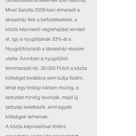
célbefizetést követelnek tőle havonta. 
Mivel Sarolta 2009-ben elmaradt a 
társasház felé a befizetésekkel, a 
közös képviselő végrehajtást rendelt 
el, így a nyugdíjának 33%-át a 
Nyugdíjfolyósító a társasház részére 
utalta. Azonban a nyugdíjból 
fennmaradó kb. 30.000 Ft-ból a közös 
költséget továbbra sem tudja fizetni, 
tehát egy ördögi körben mozog, a 
tartozást mindig levonják, majd új 
tartozás keletkezik, amit egyéb 
költségek terhelnek.
A közös képviselővel történt 