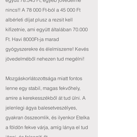
együtt 78.545 Ft, egyéb jövedelme 
nincs!! A 78 000 Ft-ból a 45 000 Ft 
albérleti díjat plusz a rezsit kell 
kifizetnie, ami együtt általában 70.000 
Ft. Havi 8000Ft-ja marad 
gyógyszerekre és élelmiszerre! Kevés 
jövedelméből nehezen tud megélni!
Mozgáskorlátozottsága miatt fontos 
lenne egy stabil, magas fekvőhely, 
amire a kerekesszékből át tud ülni. A 
jelenlegi ágya balesetveszélyes, 
gyakran összeomlik, és ilyenkor Etelka 
a földön fekve várja, amíg lánya el tud 