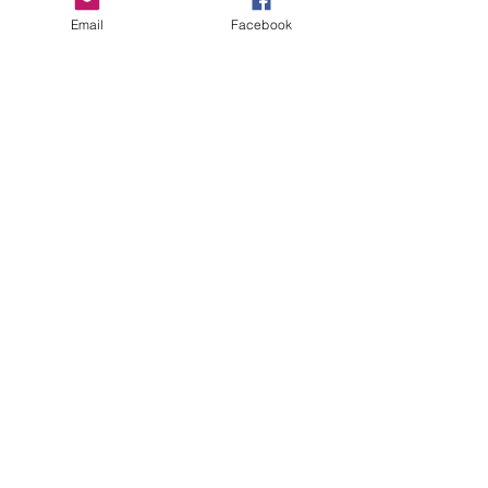
Comments
Email
Facebook
Write a comment...
ERANUS Alapítvány
Számlaszám:
16200010-10141517
Adószám:
18212316-1-41
1025 Budapest, Battai út 5.
Rólunk