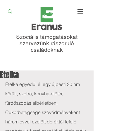
Szociális támogatásokat
szervezünk rászoruló
családoknak
Etelka
Etelka egyedül él egy újpesti 30 nm 
körüli, szoba, konyha-előtér, 
fürdőszobás albérletben. 
Cukorbetegsége szövődményeként 
három évvel ezelőtt deréktól lefelé 