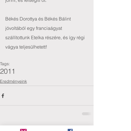
jönni, és felsegíti őt.
Békés Dorottya és Békés Bálint  
jóvoltából egy franciaágyat 
szállítottunk Etelka részére, és így régi 
vágya teljesülhetett! 
Tags:
2011
Eredményeink