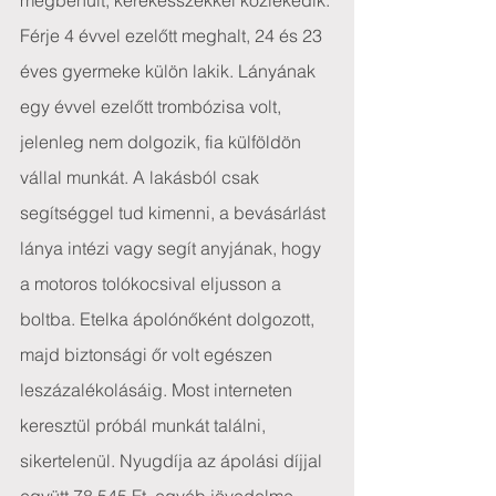
megbénult, kerekesszékkel közlekedik. 
Férje 4 évvel ezelőtt meghalt, 24 és 23 
éves gyermeke külön lakik. Lányának 
egy évvel ezelőtt trombózisa volt, 
jelenleg nem dolgozik, fia külföldön 
vállal munkát. A lakásból csak 
segítséggel tud kimenni, a bevásárlást 
lánya intézi vagy segít anyjának, hogy 
a motoros tolókocsival eljusson a 
boltba. Etelka ápolónőként dolgozott, 
majd biztonsági őr volt egészen 
leszázalékolásáig. Most interneten 
keresztül próbál munkát találni, 
sikertelenül. Nyugdíja az ápolási díjjal 