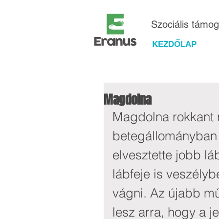
Szociális támo
KEZDŐLAP
Magdolna
Magdolna rokkant n
betegállományban 
elvesztette jobb lá
lábfeje is veszélybe
vágni. Az újabb m
lesz arra, hogy a j