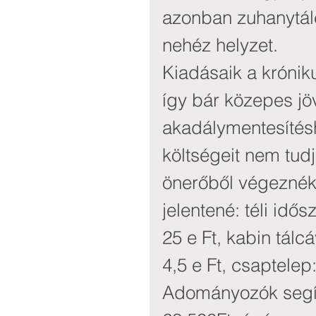
azonban zuhanytál
nehéz helyzet.
Kiadásaik a krónik
így bár közepes jö
akadálymentesítés
költségeit nem tudjá
önerőből végeznék,
jelentené: téli idő
25 e Ft, kabin tálcáv
4,5 e Ft, csaptelep
Adományozók segít