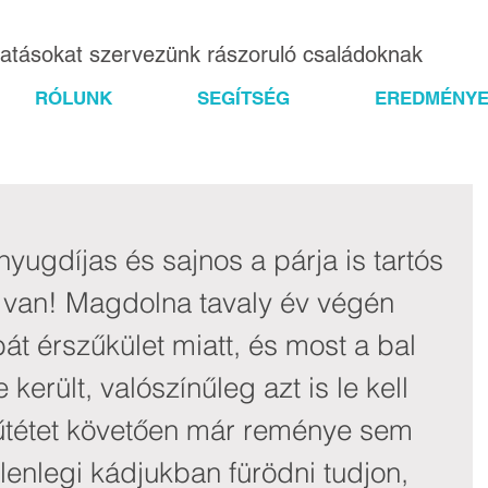
gatásokat szervezünk rászoruló családoknak
RÓLUNK
SEGÍTSÉG
EREDMÉNYE
yugdíjas és sajnos a párja is tartós 
van! Magdolna tavaly év végén 
bát érszűkület miatt, és most a bal 
 került, valószínűleg azt is le kell 
űtétet követően már reménye sem 
elenlegi kádjukban fürödni tudjon, 