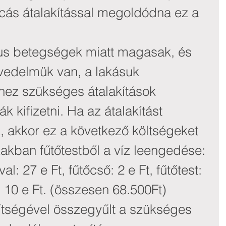
cás átalakítással megoldódna ez a 
us betegségek miatt magasak, és 
vedelmük van, a lakásuk 
hez szükséges átalakítások 
k kifizetni. Ha az átalakítást 
 akkor ez a következő költségeket 
szakban fűtőtestből a víz leengedése: 
al: 27 e Ft, fűtőcső: 2 e Ft, fűtőtest: 
: 10 e Ft. (összesen 68.500Ft)
ségével összegyűlt a szükséges 