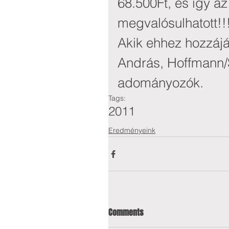
68.500Ft, és így a
megvalósulhatott!!
Akik ehhez hozzájár
András, Hoffmann/
adományozók.
Tags:
2011
Eredményeink
Comments