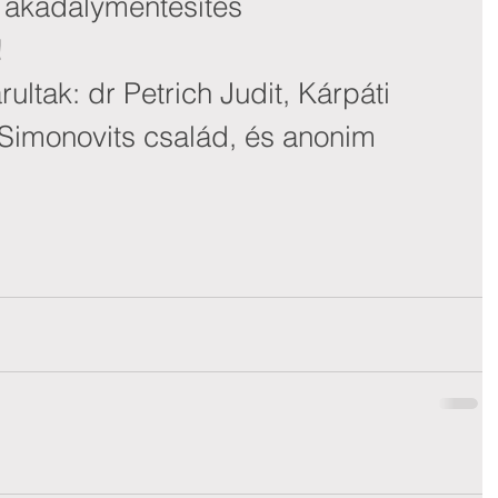
z akadálymentesítés 
!
ultak: dr Petrich Judit, Kárpáti 
Simonovits család, és anonim 