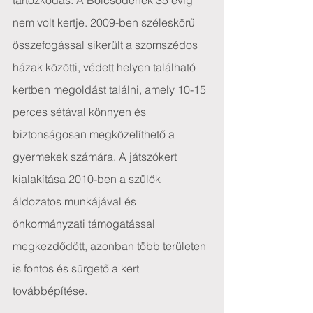
tartózkodás. A Bölcsődének 35 évig 
nem volt kertje. 2009-ben széleskörű 
összefogással sikerült a szomszédos 
házak közötti, védett helyen található 
kertben megoldást találni, amely 10-15 
perces sétával könnyen és 
biztonságosan megközelíthető a 
gyermekek számára. A játszókert 
kialakítása 2010-ben a szülők 
áldozatos munkájával és 
önkormányzati támogatással 
megkezdődött, azonban több területen 
is fontos és sürgető a kert 
továbbépítése.