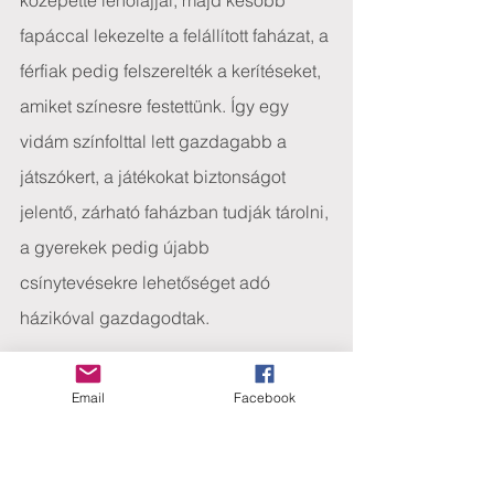
közepette lenolajjal, majd később 
fapáccal lekezelte a felállított faházat, a 
férfiak pedig felszerelték a kerítéseket, 
amiket színesre festettünk. Így egy 
vidám színfolttal lett gazdagabb a 
játszókert, a játékokat biztonságot 
jelentő, zárható faházban tudják tárolni, 
a gyerekek pedig újabb 
csínytevésekre lehetőséget adó 
házikóval gazdagodtak.
Adományozók: Czoboly Ernő és 
Email
Facebook
felesége 65.070.-; Fehér Ildikó/Gulyás 
Szabolcs 50.000.-; Dávid 