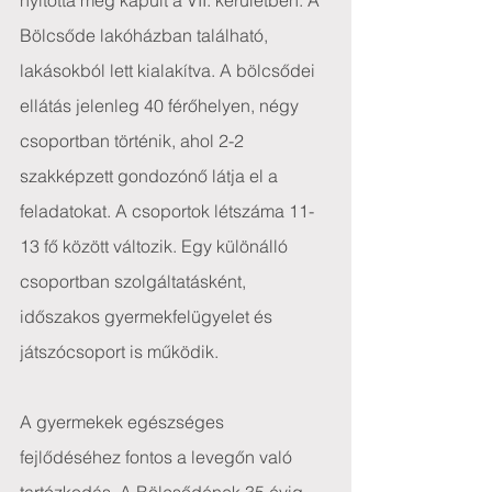
nyitotta meg kapuit a VII. kerületben. A 
Bölcsőde lakóházban található, 
lakásokból lett kialakítva. A bölcsődei 
ellátás jelenleg 40 férőhelyen, négy 
csoportban történik, ahol 2-2 
szakképzett gondozónő látja el a 
feladatokat. A csoportok létszáma 11-
13 fő között változik. Egy különálló 
csoportban szolgáltatásként, 
időszakos gyermekfelügyelet és 
játszócsoport is működik.
A gyermekek egészséges 
fejlődéséhez fontos a levegőn való 