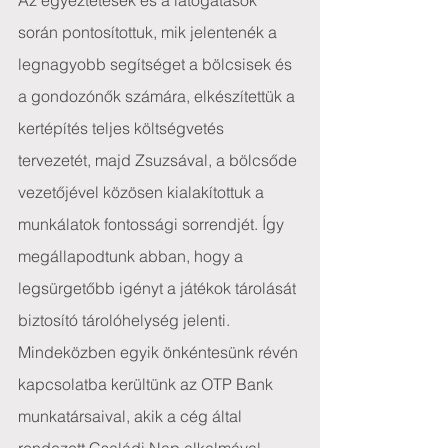
Az egyeztetések és a látogatások 
során pontosítottuk, mik jelentenék a 
legnagyobb segítséget a bölcsisek és 
a gondozónők számára, elkészítettük a 
kertépítés teljes költségvetés 
tervezetét, majd Zsuzsával, a bölcsőde 
vezetőjével közösen kialakítottuk a 
munkálatok fontossági sorrendjét. Így 
megállapodtunk abban, hogy a 
legsürgetőbb igényt a játékok tárolását 
biztosító tárolóhelység jelenti. 
Mindeközben egyik önkéntesünk révén 
kapcsolatba kerültünk az OTP Bank 
munkatársaival, akik a cég által 