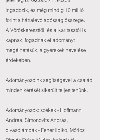
jelenleg 87-92.000.- Ft között 
ingadozik, és még mindig 10 millió 
forint a hátralévő adósság összege.
A Vöröskereszttől, és a Karitasztól is 
kapnak, fogadnak el adományt 
megélhetésük, a gyerekek nevelése 
érdekében.
Adományozóink segítségével a család 
minden kérését sikerült teljesítenünk.
Adományozók: székek - Hoffmann 
Andrea, Simonovits András, 
olvasólámpák - Fehér Ildikó, Móricz 