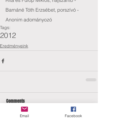
Rita és Fülöp Miklós, hajszárító - 
Barnáné Tóth Erzsébet, porszívó - 
Anonim adományozó
Tags:
2012
Eredményeink
Comments
Email
Facebook
Write a comment...