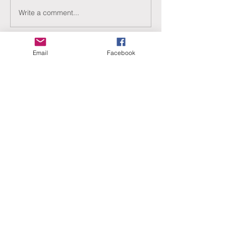
Write a comment...
Email
Facebook
ERANUS Alapítvány
Számlaszám:
16200010-10141517
Adószám:
18212316-1-41
1025 Budapest, Battai út 5.
Rólunk
Hogyan segíthet?
Akiknek már segítettünk