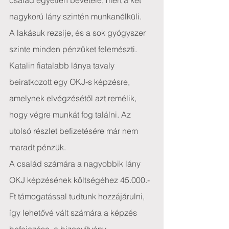
család egyetlen bevétele, mert a két 
nagykorú lány szintén munkanélküli.
A lakásuk rezsije, és a sok gyógyszer 
szinte minden pénzüket felemészti. 
Katalin fiatalabb lánya tavaly 
beiratkozott egy OKJ-s képzésre, 
amelynek elvégzésétől azt remélik, 
hogy végre munkát fog találni. Az 
utolsó részlet befizetésére már nem 
maradt pénzük.
A család számára a nagyobbik lány 
OKJ képzésének költségéhez 45.000.- 
Ft támogatással tudtunk hozzájárulni, 
így lehetővé vált számára a képzés 