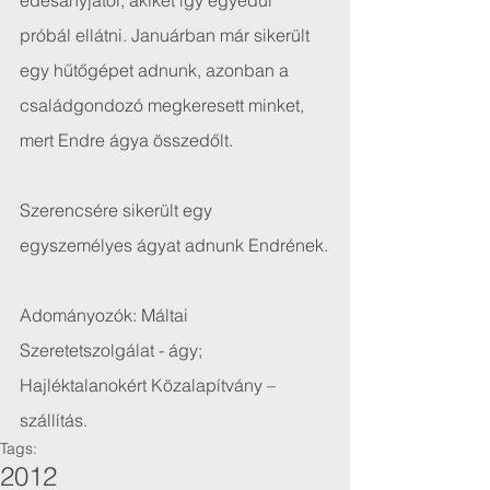
édesanyjától, akiket így egyedül 
próbál ellátni. Januárban már sikerült 
egy hűtőgépet adnunk, azonban a 
családgondozó megkeresett minket, 
mert Endre ágya összedőlt.
Szerencsére sikerült egy 
egyszemélyes ágyat adnunk Endrének.
Adományozók: Máltai 
Szeretetszolgálat - ágy; 
Hajléktalanokért Közalapítvány – 
szállítás.
Tags:
2012