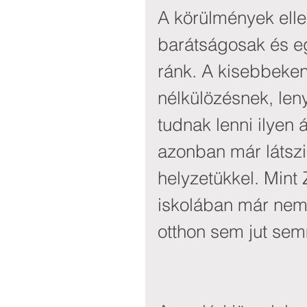
A körülmények ell
barátságosak és eg
ránk. A kisebbeken
nélkülözésnek, le
tudnak lenni ilyen 
azonban már látszi
helyzetükkel. Mint
iskolában már nem
otthon sem jut sem