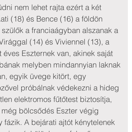
üdni nem lehet rajta ezért a két 
ti (18) és Bence (16) a földön 
A szülők a franciaágyban alszanak a 
Virággal (14) és Viviennel (13), a 
 éves Eszternek van, akinek saját 
zobának melyben mindannyian laknak 
n, egyik üvege kitört, egy 
közővel próbálnak védekezni a hideg 
tlen elektromos fűtőtest biztosítja, 
a még bölcsődés Eszter végig 
fázik. A bejárati ajtót kénytelenek 