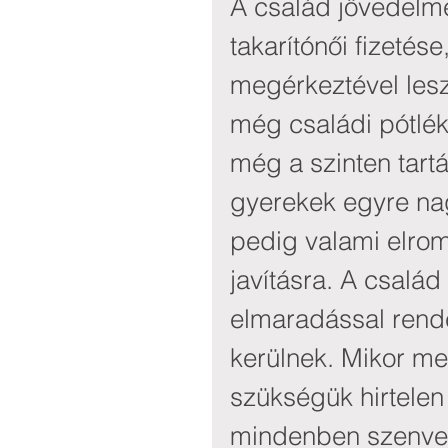
A család jövedelme
takarítónői fizetése
megérkeztével lesz
még családi pótlék
még a szinten tart
gyerekek egyre na
pedig valami elrom
javításra. A család
elmaradással rendel
kerülnek. Mikor me
szükségük hirtelen
mindenben szenved