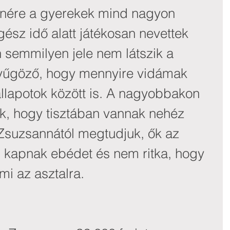
enére a gyerekek mind nagyon 
ész idő alatt játékosan nevettek 
 semmilyen jele nem látszik a 
nyűgöző, hogy mennyire vidámak 
állapotok között is. A nagyobbakon 
k, hogy tisztában vannak nehéz 
 Zsuzsannától megtudjuk, ők az 
 kapnak ebédet és nem ritka, hogy 
mi az asztalra.