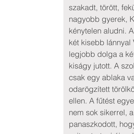
szakadt, törött, fek
nagyobb gyerek, Ka
kénytelen aludni. 
két kisebb lánnyal 
legjobb dolga a két
kiságy jutott. A s
csak egy ablaka va
odarögzített töröl
ellen. A fűtést egye
nem sok sikerrel, 
panaszkodott, hogy 