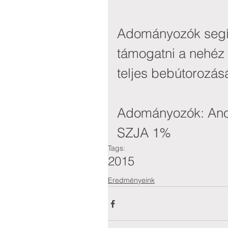
Adományozók segíts
támogatni a nehéz 
teljes bebútorozás
Adományozók: Ano
SZJA 1%
Tags:
2015
Eredményeink