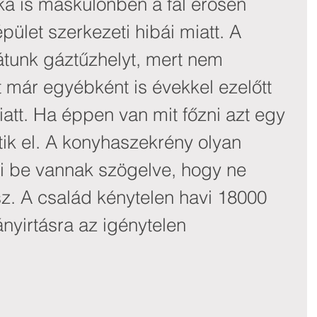
aka is máskülönben a fal erősen 
ület szerkezeti hibái miatt. A 
tunk gáztűzhelyt, mert nem 
 már egyébként is évekkel ezelőtt 
iatt. Ha éppen van mit főzni azt egy 
tik el. A konyhaszekrény olyan 
ai be vannak szögelve, hogy ne 
z. A család kénytelen havi 18000 
ányirtásra az igénytelen 