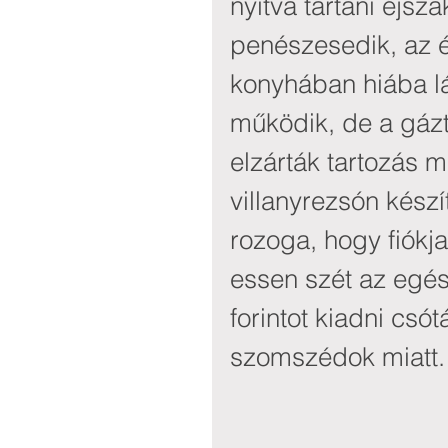
nyitva tartani éjsz
penészesedik, az ép
konyhában hiába lá
működik, de a gázt
elzárták tartozás m
villanyrezsón készí
rozoga, hogy fiókj
essen szét az egés
forintot kiadni csót
szomszédok miatt.