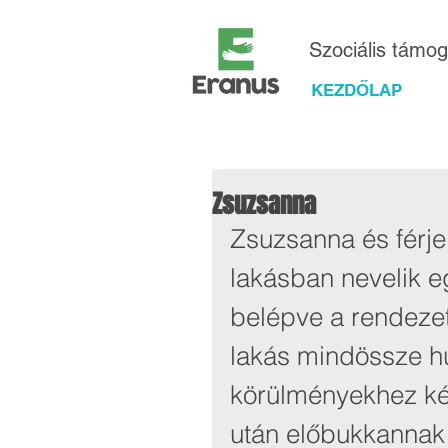
Szociális támo
KEZDŐLAP
Zsuzsanna
Zsuzsanna és férje 
lakásban nevelik e
belépve a rendezet
lakás mindössze h
körülményekhez ké
után előbukkannak 