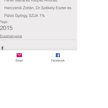
Fehér Márta és Kárpáti András, 
Herczenik Zoltán, Dr. Székely Eszter és 
Pálos György, SZJA 1%
Tags:
2015
Eredményeink
Email
Facebook
Comments
Write a comment...