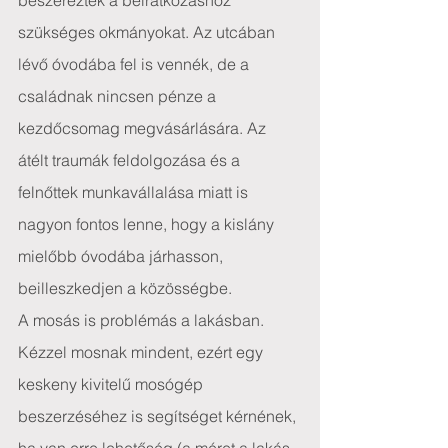
beszerezték a beiratkozáshoz 
szükséges okmányokat. Az utcában 
lévő óvodába fel is vennék, de a 
családnak nincsen pénze a 
kezdőcsomag megvásárlására. Az 
átélt traumák feldolgozása és a 
felnőttek munkavállalása miatt is 
nagyon fontos lenne, hogy a kislány 
mielőbb óvodába járhasson, 
beilleszkedjen a közösségbe.
A mosás is problémás a lakásban. 
Kézzel mosnak mindent, ezért egy 
keskeny kivitelű mosógép 
beszerzéséhez is segítséget kérnének, 