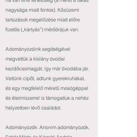
ha van erre lehetőség (a méret a lakás 
nagysága miatt fontos). Közüzemi 
tartozások megelőzése miatt előre 
fizetős („kártyás”) mérőórájuk van.
Adományozóink segítségével 
megvettük a kislány óvodai 
kezdőcsomagját, így már óvodába jár. 
Vettünk cipőt, adtunk gyerekruhákat, 
és egy megfelelő méretű mosógéppel 
és élelmiszerrel is támogattuk a nehéz 
helyzetben lévő családot.
Adományozók: Anonim adományozók, 