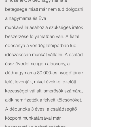
sincsenek. A dédnagymama a 
betegsége miatt már nem tud dolgozni, 
a nagymama és Éva 
munkavállalásához a szükséges iratok 
beszerzése folyamatban van. A fiatal 
édesanya a vendéglátóiparban tud 
időszakosan munkát vállalni. A család 
összjövedelme igen alacsony, a 
dédnagymama 80.000-es nyugdíjának 
felét levonják, mivel évekkel ezelőtt 
kezességet vállalt ismerősök számára, 
akik nem fizették a felvett kölcsönöket. 
A dédunoka 3 éves, a családsegítő 
központ munkatársával már 