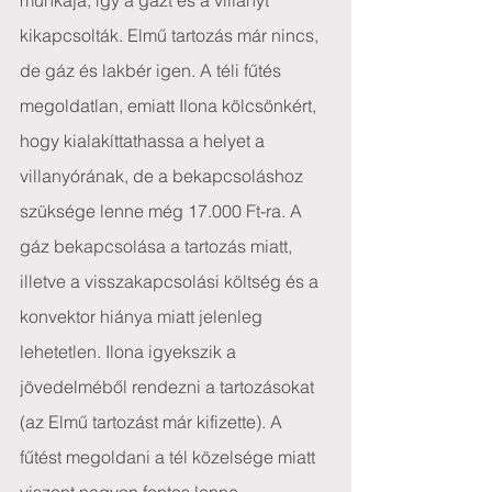
munkája, így a gázt és a villanyt 
kikapcsolták. Elmű tartozás már nincs, 
de gáz és lakbér igen. A téli fűtés 
megoldatlan, emiatt Ilona kölcsönkért, 
hogy kialakíttathassa a helyet a 
villanyórának, de a bekapcsoláshoz 
szüksége lenne még 17.000 Ft-ra. A 
gáz bekapcsolása a tartozás miatt, 
illetve a visszakapcsolási költség és a 
konvektor hiánya miatt jelenleg 
lehetetlen. Ilona igyekszik a 
jövedelméből rendezni a tartozásokat 
(az Elmű tartozást már kifizette). A 
fűtést megoldani a tél közelsége miatt 