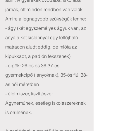
adni. A gyerekek óvodába, iskolába 
járnak, ott minden rendben van velük.
Amire a legnagyobb szükségük lenne:
- ágy (két egyszemélyes ágyuk van, az 
anya a két kislánnyal egy felfújható 
matracon aludt eddig, de mióta az 
kipukkadt, a padlón fekszenek),
- cipők: 26-os és 36-37-es 
gyermekcipő (lányoknak), 35-ös fiú, 38-
as női méretben
- élelmiszer, tisztítószer.
Ágyneműnek, esetleg iskolaszereknek 
is örülnének.