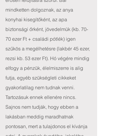
erősen felújításra szorul. Bár 
mindketten dolgoznak, az anya 
konyhai kisegítőként, az apa 
biztonsági őrként, jövedelmük (kb. 70-
70 ezer Ft + családi pótlék) igen 
szűkös a megélhetésre (lakbér 45 ezer, 
rezsi kb. 53 ezer Ft). Hó végére mindig 
elfogy a pénzük, élelmiszerre is alig 
futja, egyéb szükségleti cikkeket 
gyakorlatilag nem tudnak venni.
Tartozásuk ennek ellenére nincs. 
Sajnos nem tudják, hogy ebben a 
lakásban meddig maradhatnak 
pontosan, mert a tulajdonos el kívánja 