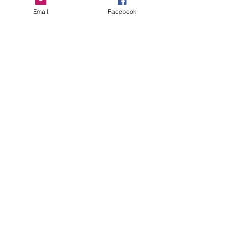
Comments
Email
Facebook
Write a comment...
ERANUS Alapítvány
Számlaszám:
16200010-10141517
Adószám:
18212316-1-41
1025 Budapest, Battai út 5.
Rólunk