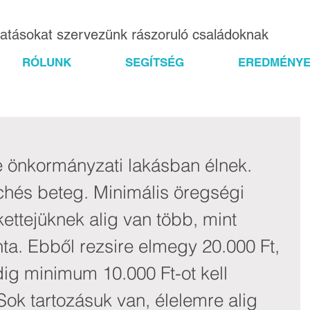
gatásokat szervezünk rászoruló családoknak
RÓLUNK
SEGÍTSÉG
EREDMÉNYE
e önkormányzati lakásban élnek. 
hés beteg. Minimális öregségi 
ettejüknek alig van több, mint 
ta. Ebből rezsire elmegy 20.000 Ft, 
g minimum 10.000 Ft-ot kell 
Sok tartozásuk van, élelemre alig 