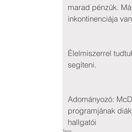
marad pénzük. Mári
inkontinenciája van
Élelmiszerrel tudtu
segíteni.
Adományozó: McDa
programjának diák
hallgatói
Tags: