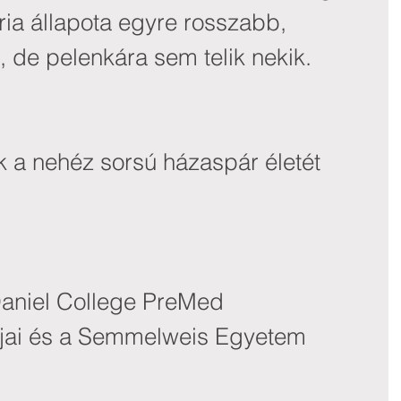
a állapota egyre rosszabb, 
, de pelenkára sem telik nekik.
k a nehéz sorsú házaspár életét 
niel College PreMed 
jai és a Semmelweis Egyetem 