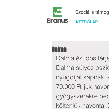
Szociális támo
KEZDŐLAP
Dalma
Dalma és idős férj
Dalma súlyos pszic
nyugdíjat kapnak, k
70.000 Ft-juk havon
gyógyszerekre pedi
költeniük havonta. 