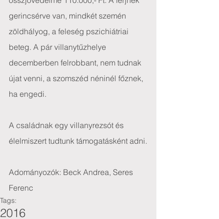
összjövedelme 110.000,- Ft. A férjnek 
gerincsérve van, mindkét szemén 
zöldhályog, a feleség pszichiátriai 
beteg. A pár villanytűzhelye 
decemberben felrobbant, nem tudnak 
újat venni, a szomszéd néninél főznek, 
ha engedi.
A családnak egy villanyrezsót és 
élelmiszert tudtunk támogatásként adni.
Adományozók: Beck Andrea, Seres 
Ferenc
Tags:
2016