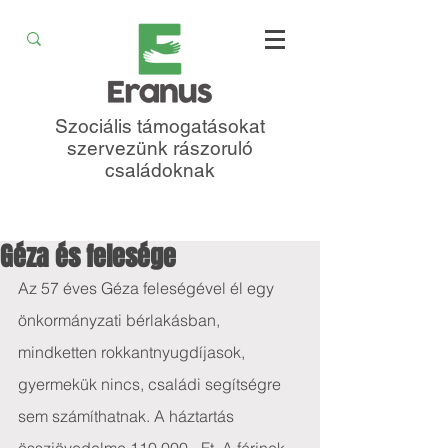
Szociális támogatásokat
szervezünk rászoruló
családoknak
Géza és felesége
Az 57 éves Géza feleségével él egy 
önkormányzati bérlakásban, 
mindketten rokkantnyugdíjasok, 
gyermekük nincs, családi segítségre 
sem számíthatnak. A háztartás 