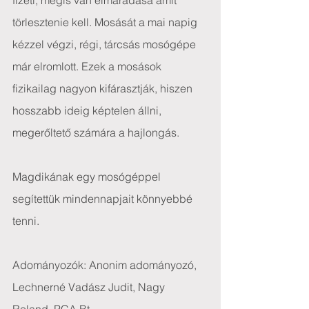
fizeti, mégis van elmaradása amit 
törlesztenie kell. Mosását a mai napig 
kézzel végzi, régi, tárcsás mosógépe 
már elromlott. Ezek a mosások 
fizikailag nagyon kifárasztják, hiszen 
hosszabb ideig képtelen állni, 
megerőltető számára a hajlongás.
Magdikának egy mosógéppel 
segítettük mindennapjait könnyebbé 
tenni.
Adományozók: Anonim adományozó, 
Lechnerné Vadász Judit, Nagy 