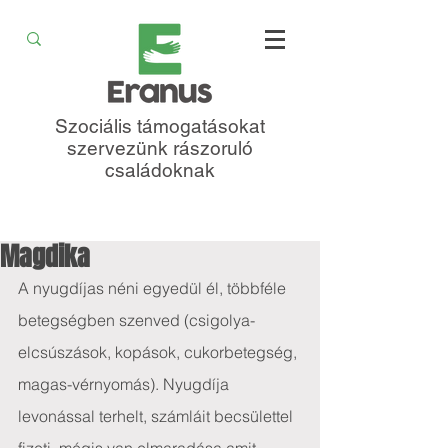
Szociális támogatásokat
szervezünk rászoruló
családoknak
Magdika
A nyugdíjas néni egyedül él, többféle 
betegségben szenved (csigolya-
elcsúszások, kopások, cukorbetegség, 
magas-vérnyomás). Nyugdíja 
levonással terhelt, számláit becsülettel 