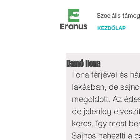
Szociális támo
KEZDŐLAP
Damó Ilona
Ilona férjével és 
lakásban, de sajno
megoldott. Az édes
de jelenleg elveszí
keres, így most be
Sajnos nehezíti a c