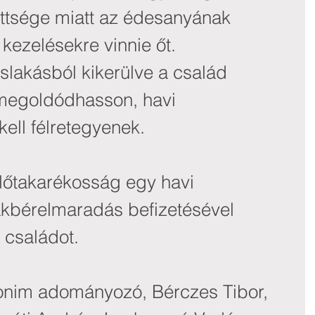
ttsége miatt az édesanyának 
 kezelésekre vinnie őt.
slakásból kikerülve a család 
 megoldódhasson, havi 
ell félretegyenek.
lőtakarékosság egy havi 
akbérelmaradás befizetésével 
 családot.
nim adományozó, Bérczes Tibor, 