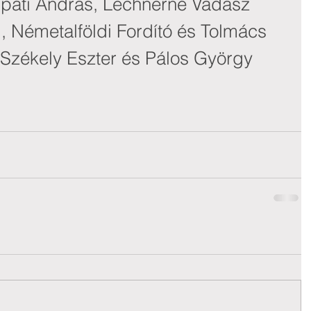
rpáti András, Lechnerné Vadász 
, Németalföldi Fordító és Tolmács 
. Székely Eszter és Pálos György