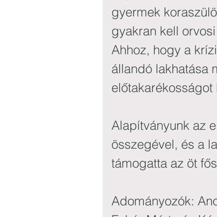
gyermek koraszülö
gyakran kell orvosi
Ahhoz, hogy a krízi
állandó lakhatása
előtakarékosságot k
Alapítványunk az e
összegével, és a l
támogatta az öt fős
Adományozók: Ano