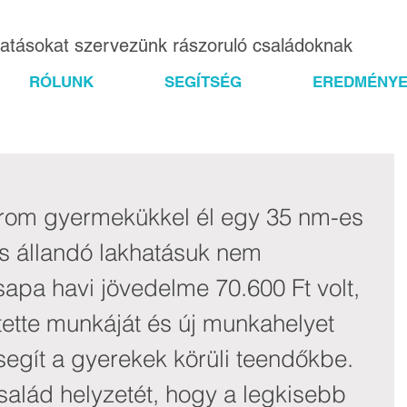
gatásokat szervezünk rászoruló családoknak
RÓLUNK
SEGÍTSÉG
EREDMÉNYE
három gyermekükkel él egy 35 nm-es 
s állandó lakhatásuk nem 
apa havi jövedelme 70.600 Ft volt, 
tette munkáját és új munkahelyet 
segít a gyerekek körüli teendőkbe. 
salád helyzetét, hogy a legkisebb 