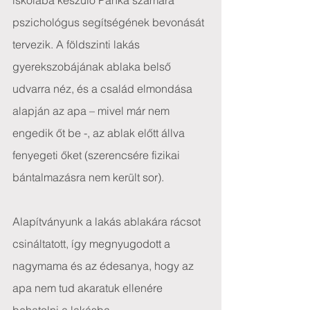
iskolába készülő Panka számára 
pszichológus segítségének bevonását 
tervezik. A földszinti lakás 
gyerekszobájának ablaka belső 
udvarra néz, és a család elmondása 
alapján az apa – mivel már nem 
engedik őt be -, az ablak előtt állva 
fenyegeti őket (szerencsére fizikai 
bántalmazásra nem került sor).
Alapítványunk a lakás ablakára rácsot 
csináltatott, így megnyugodott a 
nagymama és az édesanya, hogy az 
apa nem tud akaratuk ellenére 