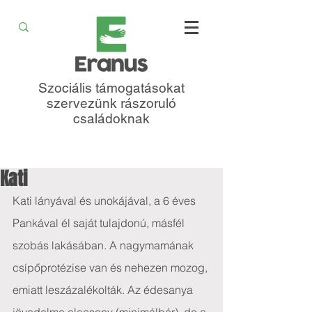
Szociális támogatásokat
szervezünk rászoruló
családoknak
Kati
Kati lányával és unokájával, a 6 éves 
Pankával él saját tulajdonú, másfél 
szobás lakásában. A nagymamának 
csípőprotézise van és nehezen mozog, 
emiatt leszázalékolták. Az édesanya 