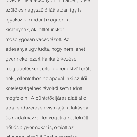
jövedelme alacsony (minimálbér), de a 
szülő és nagyszülő láthatóan így is 
igyekszik mindent megadni a 
kislánynak, aki ottlétünkkor 
mosolygósan vacsorázott. Az 
édesanya úgy tudta, hogy nem lehet 
gyermeke, ezért Panka érkezése 
meglepetésként érte, de rendkívül örült 
neki, ellentétben az apával, aki szülői 
kötelességeinek távolról sem tudott 
megfelelni. A büntetőeljárás alatt álló 
apa rendszeresen visszajár a lakásba 
és szidalmazza, fenyegeti a két felnőtt 
nőt és a gyermeket is, emiatt az 