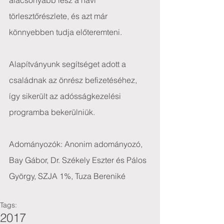
alacsonyabb lesz a havi 
törlesztőrészlete, és azt már 
könnyebben tudja előteremteni.
Alapítványunk segítséget adott a 
családnak az önrész befizetéséhez, 
így sikerült az adósságkezelési 
programba bekerülniük.
Adományozók: Anonim adományozó, 
Bay Gábor, Dr. Székely Eszter és Pálos 
György, SZJA 1%, Tuza Bereniké
Tags:
2017