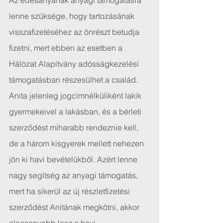
Az édesanyának anyagi támogatásra 
lenne szüksége, hogy tartozásának 
visszafizetéséhez az önrészt betudja 
fizetni, mert ebben az esetben a 
Hálózat Alapítvány adósságkezelési 
támogatásban részesülhet a család. 
Anita jelenleg jogcímnélküliként lakik 
gyermekeivel a lakásban, és a bérleti 
szerződést miharabb rendeznie kell, 
de a három kisgyerek mellett nehezen 
jön ki havi bevételükből. Azért lenne 
nagy segítség az anyagi támogatás, 
mert ha sikerül az új részletfizetési 
szerződést Anitának megkötni, akkor 