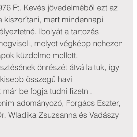
.976 Ft. Kevés jövedelméből ezt az 
 kiszorítani, mert mindennapi 
yeztetné. Ibolyát a tartozás 
 megviseli, melyet végképp nehezen 
pok küzdelme mellett.
esztésének önrészét átvállaltuk, így 
 kisebb összegű havi 
 már be fogja tudni fizetni.
nim adományozó, Forgács Eszter, 
 Dr. Wladika Zsuzsanna és Vadászy 