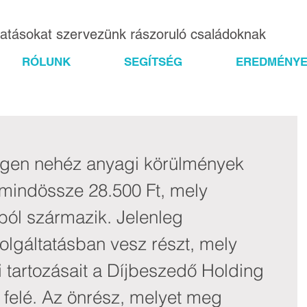
gatásokat szervezünk rászoruló családoknak
RÓLUNK
SEGÍTSÉG
EREDMÉNYE
 igen nehéz anyagi körülmények 
mindössze 28.500 Ft, mely 
ból származik. Jelenleg 
olgáltatásban vesz részt, mely 
i tartozásait a Díjbeszedő Holding 
 felé. Az önrész, melyet meg 