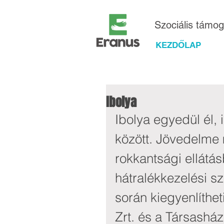
Szociális támo
KEZDŐLAP
Ibolya
Ibolya egyedül él,
között. Jövedelme 
rokkantsági ellátás
hátralékkezelési sz
során kiegyenlíthet
Zrt. és a Társasház