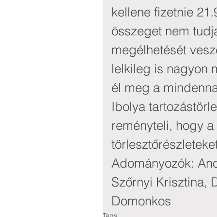
kellene fizetnie 21
összeget nem tudja
megélhetését veszél
lelkileg is nagyon
él meg a mindenna
Ibolya tartozástörl
reményteli, hogy a
törlesztőrészleteket
Adományozók: Ano
Szőrnyi Krisztina,
Domonkos
Tags: