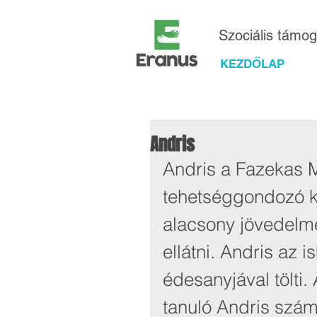
Szociális támo
KEZDŐLAP
Andris
Andris a Fazekas M
tehetséggondozó ko
alacsony jövedelmé
ellátni. Andris az 
édesanyjával tölti. 
tanuló Andris számá