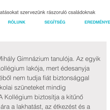
gatásokat szervezünk rászoruló családoknak
RÓLUNK
SEGÍTSÉG
EREDMÉNYE
ihály Gimnázium tanulója. Az egyik 
llégium lakója, mert édesanyja 
ből nem tudja fiát biztonsággal 
iskolai szüneteket mindig 
A Kollégium biztosítja a kitűnő 
ra a lakhatást, az étkezést és a 