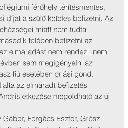
kollégiumi férőhely térítésmentes, 
 díjat a szülő köteles befizetni. Az 
ehézségei miatt nem tudta 
második felében befizetni az 
 az elmaradást nem rendezi, nem 
félévben sem megigényelni az 
asz fiú esetében óriási gond.
lalta az elmaradt befizetés 
y Andris étkezése megoldható az új 
Gábor, Forgács Eszter, Grósz 