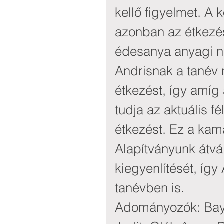
kellő figyelmet. A 
azonban az étkezési
édesanya anyagi n
Andrisnak a tanév 
étkezést, így amíg
tudja az aktuális 
étkezést. Ez a kam
Alapítványunk átvál
kiegyenlítését, íg
tanévben is.
Adományozók: Bay 