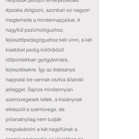
helyzetük javuljon elhelyezkedett 
éjszaka dolgozni, azonban ez nagyon 
megterhelte a mindennapjaikat. A 
nagyfiút pszichológushoz, 
fejlesztőpedagógushoz kell vinni, a két 
kisebbet pedig különböző 
időpontokban gyógytornára, 
fejlesztésekre. Így az édesanya 
nappalai be vannak osztva állandó 
jelleggel. Sajnos mindannyian 
szemüvegesek lettek, a kislánynak 
elkészült a szemüvege, de 
pillanatnyilag nem tudják 
megvásárolni a két nagyfiúnak a 