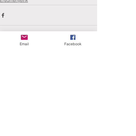
Eredményeink
Email
Facebook
Comments
Write a comment...
ERANUS Alapítvány