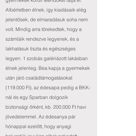
gyermekek körüli teendőket látja el. 
Albérletben élnek, így kiadásaik elég 
jelentősek, de elmaradásuk soha nem 
volt. Mindig arra törekedtek, hogy a 
számláik rendezve legyenek, és a 
lakhatásuk tiszta és egészséges 
legyen. 1 szobás galériázott lakásban 
élnek jelenleg. Bea kapja a gyermekek 
után járó családtámogatásokat 
(119.000 Ft), az édesapa pedig a BKK-
nál és egy Sparban dolgozik 
biztonsági őrként, kb. 200.000 Ft havi 
jövedelemmel. Az édesanya pár 
hónappal ezelőtt, hogy anyagi 