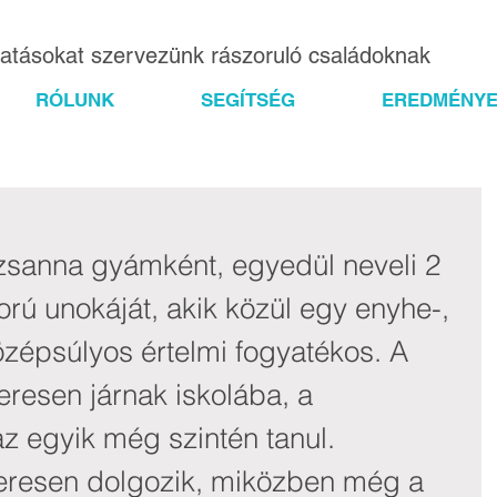
gatásokat szervezünk rászoruló családoknak
RÓLUNK
SEGÍTSÉG
EREDMÉNYE
zsanna gyámként, egyedül neveli 2 
rú unokáját, akik közül egy enyhe-, 
zépsúlyos értelmi fogyatékos. A 
esen járnak iskolába, a 
z egyik még szintén tanul. 
resen dolgozik, miközben még a 