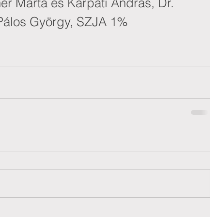
r Márta és Kárpáti András, Dr. 
 Pálos György, SZJA 1%