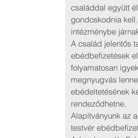
családdal együtt él
gondoskodnia kell
intézménybe járna
A család jelentős t
ebédbefizetések e
folyamatosan igyek
megnyugvás lenne 
ebédeltetésének k
rendeződhetne.
Alapítványunk az 
testvér ebédbefize