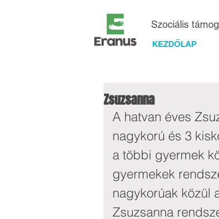
Szociális támo
KEZDŐLAP
Zsuzsanna
A hatvan éves Zsu
nagykorú és 3 kisko
a többi gyermek kö
gyermekek rendszer
nagykorúak közül a
Zsuzsanna rendsze