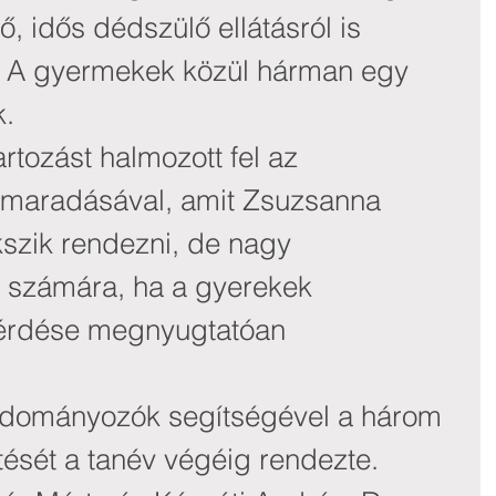
ő, idős dédszülő ellátásról is 
. A gyermekek közül hárman egy 
k.
artozást halmozott fel az 
lmaradásával, amit Zsuzsanna 
szik rendezni, de nagy 
számára, ha a gyerekek 
érdése megnyugtatóan 
adományozók segítségével a három 
tését a tanév végéig rendezte.