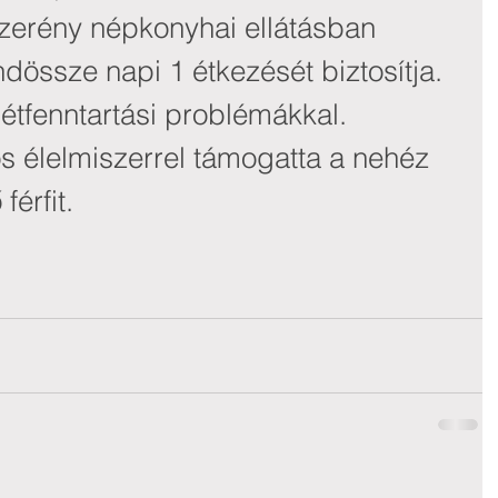
zerény népkonyhai ellátásban 
dössze napi 1 étkezését biztosítja. 
létfenntartási problémákkal.
ós élelmiszerrel támogatta a nehéz 
férfit.