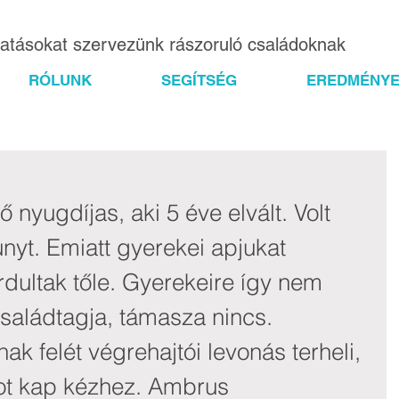
gatásokat szervezünk rászoruló családoknak
RÓLUNK
SEGÍTSÉG
EREDMÉNYE
nyugdíjas, aki 5 éve elvált. Volt 
nyt. Emiatt gyerekei apjukat 
ordultak tőle. Gyerekeire így nem 
saládtagja, támasza nincs. 
k felét végrehajtói levonás terheli, 
-ot kap kézhez. Ambrus 