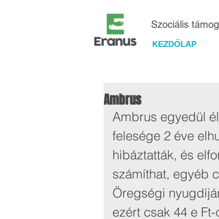
Szociális támo
KEZDŐLAP
Ambrus
Ambrus egyedül élő 
felesége 2 éve elhu
hibáztatták, és elf
számíthat, egyéb c
Öregségi nyugdíjána
ezért csak 44 e Ft