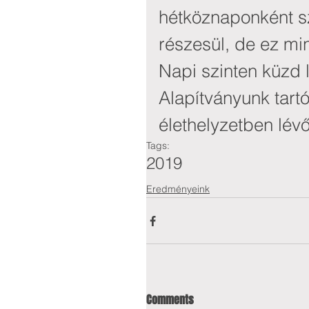
hétköznaponként s
részesül, de ez min
Napi szinten küzd 
Alapítványunk tart
élethelyzetben lévő 
Tags:
2019
Eredményeink
Comments