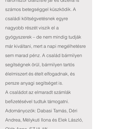
háromszor dialízisre jár és Gizella is 
számos betegséggel küszködik. A 
családi költségvetésnek egyre 
nagyobb részét viszik el a 
gyógyszerek – de nem mindig tudják 
már kiváltani, mert a napi megélhetésre 
sem marad pénz. A család bármilyen 
segítségnek örül, bármilyen tartós 
élelmiszert és ételt elfogadnak, és 
persze anyagi segítséget is.
A családot az elmaradt számlák 
befizetésével tudtuk támogatni.
Adományozók: Dabasi Tamás, Déri 
Andrea, Mélykuti Ilona és Elek László, 