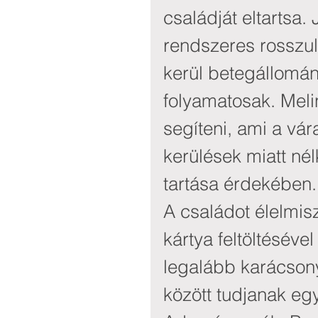
családját eltartsa.
rendszeres rosszull
kerül betegállomá
folyamatosak. Mel
segíteni, ami a vár
kerülések miatt né
tartása érdekében.
A családot élelmis
kártya feltöltéséve
legalább karácson
között tudjanak egy