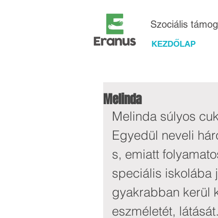
Szociális támo
KEZDŐLAP
Melinda
Melinda súlyos cuk
Egyedül neveli há
s, emiatt folyamato
speciális iskolába
gyakrabban kerül k
eszméletét, látásá