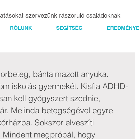
gatásokat szervezünk rászoruló családoknak
RÓLUNK
SEGÍTSÉG
EREDMÉNYE
orbeteg, bántalmazott anyuka. 
rom iskolás gyermekét. Kisfia ADHD-
san kell gyógyszert szednie, 
 jár. Melinda betegségével egyre 
órházba. Sokszor elveszíti 
t. Mindent megpróbál, hogy 