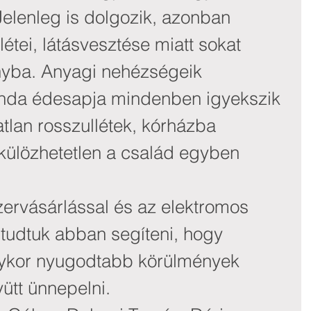
 Jelenleg is dolgozik, azonban 
étei, látásvesztése miatt sokat 
nyba. Anyagi nehézségeik 
inda édesapja mindenben igyekszik 
atlan rosszullétek, kórházba 
lkülözhetetlen a család egyben 
zervásárlással és az elektromos 
l tudtuk abban segíteni, hogy 
ykor nyugodtabb körülmények 
ütt ünnepelni.