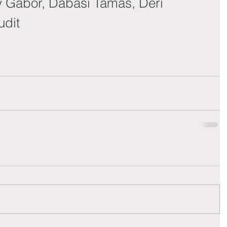
Gábor, Dabasi Tamás, Déri 
udit