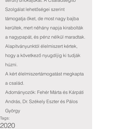
sérült) unokájukat. A Családsegítő 
Szolgálat lehetőségei szerint 
támogatja őket, de most nagy bajba 
kerültek, mert néhány napja kirabolták 
a nagypapát, és pénz nélkül maradtak.
Alapítványunktól élelmiszert kértek, 
hogy a következő nyugdíjig ki tudják 
húzni.
A kért élelmiszertámogatást megkapta 
a család.
Adományozók: Fehér Márta és Kárpáti 
András, Dr. Székely Eszter és Pálos 
György
Tags:
2020