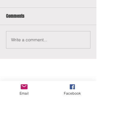
Comments
Write a comment...
ERANUS Alapítvány
Email
Facebook
Számlaszám:
16200010-10141517
Adószám:
18212316-1-41
1025 Budapest, Battai út 5.