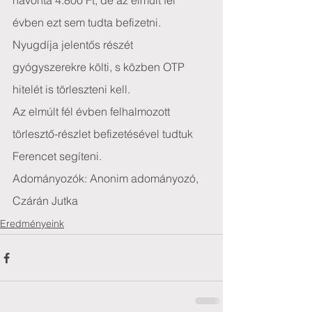
havonta 4.800 Ft, de az elmúlt fél 
évben ezt sem tudta befizetni. 
Nyugdíja jelentős részét 
gyógyszerekre költi, s közben OTP 
hitelét is törleszteni kell.
Az elmúlt fél évben felhalmozott 
törlesztő-részlet befizetésével tudtuk 
Ferencet segíteni.
Adományozók: Anonim adományozó, 
Czárán Jutka
Eredményeink