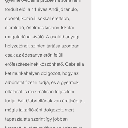
gyermekvédelmi probléma soha nem 
fordult elő, a 11 éves Andi jó tanuló, 
sportol, koránál sokkal érettebb, 
illemtudó, értelmes kislány. Iskolai 
magatartása kiváló. A család anyagi 
helyzetének szinten tartása azonban 
csak az édesanya erőn felüli 
erőfeszítéseinek köszönhető. Gabriella 
két munkahelyen dolgozott, hogy az 
albérletet fizetni tudja, és a gyermek 
ellátását is maximálisan teljesíteni 
tudja. Bár Gabriellának van érettségije, 
mégis takarítóként dolgozott, mert 
tapasztalata szerint így jobban 