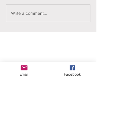
Write a comment...
ERANUS Alapítvány
Email
Facebook
Számlaszám:
16200010-10141517
Adószám:
18212316-1-41
1025 Budapest, Battai út 5.
Rólunk
Hogyan segíthet?