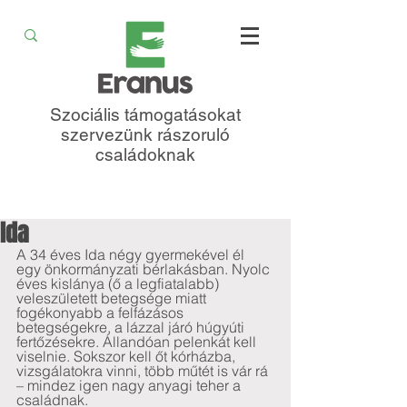
Szociális támogatásokat
szervezünk rászoruló
családoknak
Ida
A 34 éves Ida négy gyermekével él 
egy önkormányzati bérlakásban. Nyolc 
éves kislánya (ő a legfiatalabb) 
veleszületett betegsége miatt 
fogékonyabb a felfázásos 
betegségekre, a lázzal járó húgyúti 
fertőzésekre. Állandóan pelenkát kell 
viselnie. Sokszor kell őt kórházba, 
vizsgálatokra vinni, több műtét is vár rá 
– mindez igen nagy anyagi teher a 
családnak. 