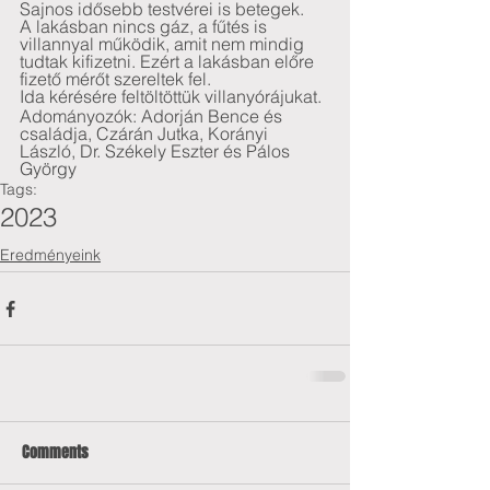
Sajnos idősebb testvérei is betegek. 
A lakásban nincs gáz, a fűtés is 
villannyal működik, amit nem mindig 
tudtak kifizetni. Ezért a lakásban előre 
fizető mérőt szereltek fel.
Ida kérésére feltöltöttük villanyórájukat.
Adományozók: Adorján Bence és 
családja, Czárán Jutka, Korányi 
László, Dr. Székely Eszter és Pálos 
György
Tags:
2023
Eredményeink
Comments