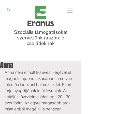
Szociális támogatásokat
szervezünk rászoruló
családoknak
Anna
Anna néni elmúlt 80 éves. Férjével él 
magántulajdonú lakásában, amelyen 
jelentős tartozást halmoztak fel. Ezért 
férje nyugdíjának felét levonják. A 
kettőjük jövedelme jelenleg 120-130. 
ezer forint. Az egyre magasabb árak 
miatt ebből megélni is nehezen 