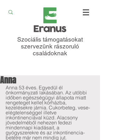
Szociális támogatásokat
szervezünk rászoruló
családoknak
Anna
Anna 53 éves. Egyedül él 
önkormányzati lakásában. Az utóbbi 
időben egészségügyi állapota miatt 
rengeteget kellet kórházba, 
kezelésekre járnia. Cukorbeteg, vese-
elégtelenséggel illetve 
inkontinenciával küzd. Alacsony 
jövedelméből nehezen fedezi 
mindennapi kiadásait, a 
gyógyszerekre és az inkontinencia-
betétre már nem mindig jut. 