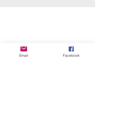
ERANUS Alapítvány
Számlaszám:
Email
Facebook
16200010-10141517
Adószám:
18212316-1-41
1025 Budapest, Battai út 5.
Rólunk
Hogyan segíthet?
Akiknek már segítettünk
Közérdekű dokumentumok
Kapcsolat