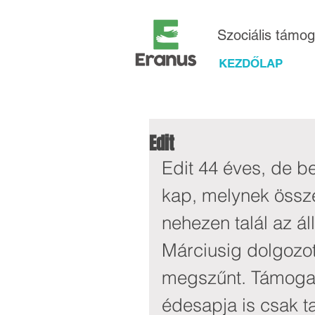
Szociális támo
KEZDŐLAP
Edit
Edit 44 éves, de be
kap, melynek össze
nehezen talál az á
Márciusig dolgozot
megszűnt. Támogató
édesapja is csak ta