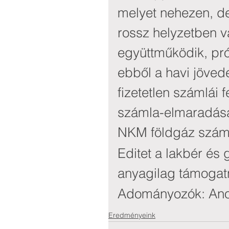
melyet nehezen, de 
rossz helyzetben v
együttműködik, pró
ebből a havi jöved
fizetetlen számlái 
számla-elmaradása 
NKM földgáz számla
Editet a lakbér és 
anyagilag támogatn
Adományozók: An
Eredményeink