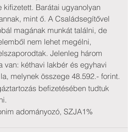
kifizetett. Barátai ugyanolyan 
annak, mint ő. A Családsegítővel 
bál magának munkát találni, de 
elemből nem lehet megélni, 
felszaporodtak. Jelenleg három 
van: kéthavi lakbér és egyhavi 
, melynek összege 48.592.- forint. 
gáztartozás befizetésében tudtuk 
i.
onim adományozó, SZJA1%