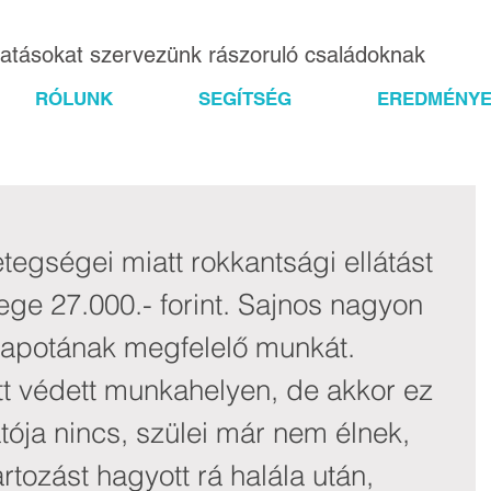
gatásokat szervezünk rászoruló családoknak
RÓLUNK
SEGÍTSÉG
EREDMÉNYE
tegségei miatt rokkantsági ellátást 
ge 27.000.- forint. Sajnos nagyon 
llapotának megfelelő munkát. 
t védett munkahelyen, de akkor ez 
ja nincs, szülei már nem élnek, 
rtozást hagyott rá halála után, 