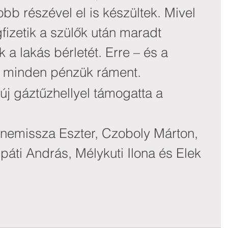
b részével el is készültek. Mivel 
fizetik a szülők után maradt 
k a lakás bérletét. Erre – és a 
nt minden pénzük ráment. 
új gáztűzhellyel támogatta a 
emissza Eszter, Czoboly Márton, 
páti András, Mélykuti Ilona és Elek 