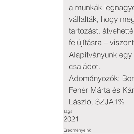
a munkák legnagyob
vállalták, hogy meg
tartozást, átvehetté
felújításra – viszo
Alapítványunk egy 
családot.
Adományozók: Born
Fehér Márta és Kár
László, SZJA1%
Tags:
2021
Eredményeink