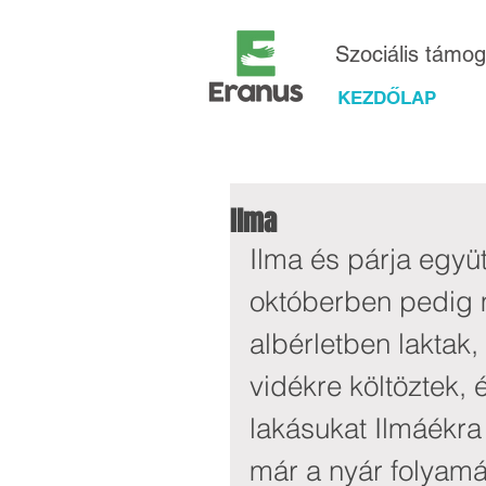
Szociális támo
KEZDŐLAP
Ilma
Ilma és párja együt
októberben pedig m
albérletben laktak,
vidékre költöztek, 
lakásukat Ilmáékra 
már a nyár folyamán