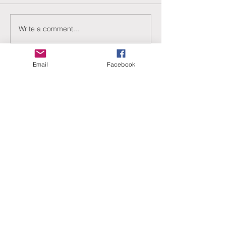
Write a comment...
Email
Facebook
ERANUS Alapítvány
Számlaszám:
16200010-10141517
Adószám:
18212316-1-41
1025 Budapest, Battai út 5.
Rólunk
Hogyan segíthet?