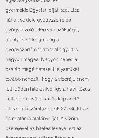
egészségkárosodási és 
gyermekfelügyeleti díjat kap. Liza 
fiának sokféle gyógyszerre és 
gyógykezelésekre van szüksége, 
amelyek költsége még a 
gyógyszertámogatással együtt is 
nagyon magas. Nagyon nehéz a 
család megélhetése. Helyzetüket 
tovább nehezíti, hogy a vízórájuk nem 
lett időben hitelesítve, így a havi közös 
költségen kívül a közös képviselő 
pluszba kiszámláz nekik 27.586 Ft víz- 
és csatorna átalánydíjat. A vízóra 
cseréjével és hitelesítésével ezt az 