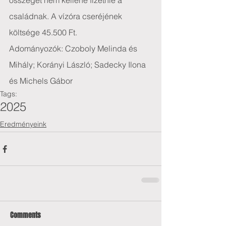
összeget nem kellene fizetnie a 
családnak. A vízóra cseréjének 
költsége 45.500 Ft.
Adományozók: Czoboly Melinda és 
Mihály; Korányi László; Sadecky Ilona 
és Michels Gábor
Tags:
2025
Eredményeink
Comments