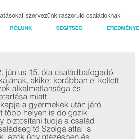
gatásokat szervezünk rászoruló családoknak
RÓLUNK
SEGÍTSÉG
EREDMÉNYE
. június 15. óta családbafogadó 
jának, akiket korábban el kellett 
azok alkalmatlansága és 
tartása miatt. 
tt több helyen is dolgozik 
y biztosítani tudja a család 
aládsegítő Szolgálattal is 
k, azok ügyintézésben és 