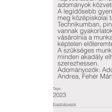
adományok közvetí
A legidősebb gye
meg középiskolai t
Technikumban, pin
vannak gyakorlato
vásárolnia a munka
képtelen előteremt
A szükséges munka
minden akadály el
szerezhessen.
Adományozók: Ador
Andrea, Fehér Már
Tags:
2023
Eredményeink