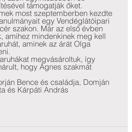
tésével támogatják őket.
rmek most szeptemberben kezdte 
anulmányait egy Vendéglátóipari 
cér szakon. Már az első évben 
k, amihez mindenkinek meg kell 
ruhát, aminek az árát Olga 
eni.
ruhákat megvásároltuk, így 
hárult, hogy Ágnes szakmát 
ján Bence és családja, Domján 
ta és Kárpáti András