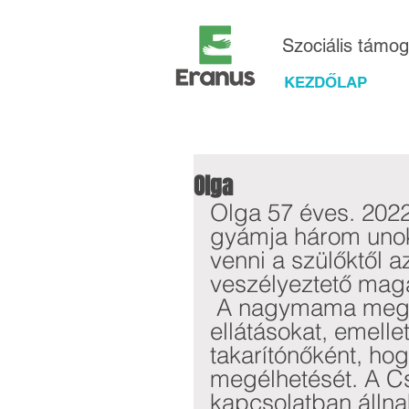
Szociális támo
KEZDŐLAP
Olga
Olga 57 éves. 2022
gyámja három unoká
venni a szülőktől 
veszélyeztető maga
 A nagymama megkapja a gyermekek után járó 
ellátásokat, emelle
takarítónőként, hog
megélhetését. A Cs
kapcsolatban állna