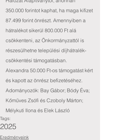
Hálózat Alapítványtól, ahonnan 
350.000 forintot kaphat, ha maga kifizet 
87.499 forint önrészt. Amennyiben a 
hátralékot sikerül 800.000 Ft alá 
csökkenteni, az Önkormányzattól is 
részesülhetne települési díjhátralék-
csökkentési támogatásban.
Alexandra 50.000 Ft-os támogatást kért 
és kapott az önrész befizetéséhez.
Adományozók: Bay Gábor; Bódy Éva; 
Kőműves Zsófi és Czoboly Márton; 
Mélykuti Ilona és Elek László
Tags:
2025
Eredményeink