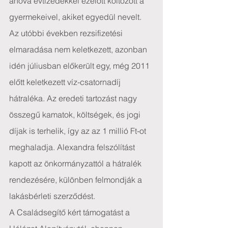
ahová évtizedekkel ezelőtt költözött a 
gyermekeivel, akiket egyedül nevelt.
Az utóbbi években rezsifizetési 
elmaradása nem keletkezett, azonban 
idén júliusban előkerült egy, még 2011 
előtt keletkezett víz-csatornadíj 
hátraléka. Az eredeti tartozást nagy 
összegű kamatok, költségek, és jogi 
díjak is terhelik, így az az 1 millió Ft-ot 
meghaladja. Alexandra felszólítást 
kapott az önkormányzattól a hátralék 
rendezésére, különben felmondják a 
lakásbérleti szerződést.
A Családsegítő kért támogatást a 