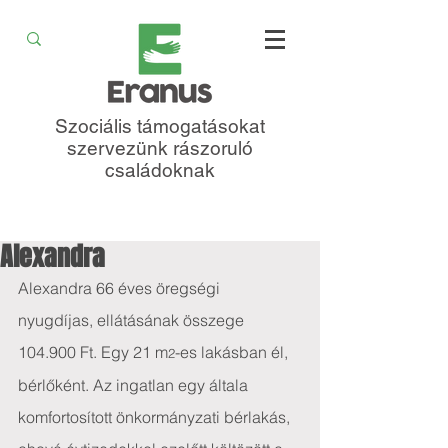
Szociális támogatásokat
szervezünk rászoruló
családoknak
Alexandra
Alexandra 66 éves
öregségi 
nyugdíjas, ellátásának összege 
104.900 Ft. Egy 21 m
-es lakásban él, 
2
bérlőként. Az ingatlan egy általa 
komfortosított önkormányzati bérlakás, 