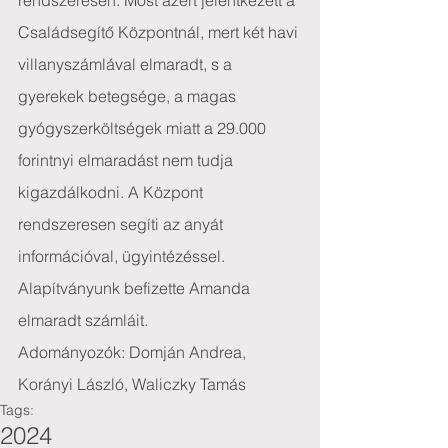
rendszeresen. Most azért jelentkezett a 
Családsegítő Központnál, mert két havi 
villanyszámlával elmaradt, s a 
gyerekek betegsége, a magas 
gyógyszerköltségek miatt a 29.000 
forintnyi elmaradást nem tudja 
kigazdálkodni. A Központ 
rendszeresen segíti az anyát 
információval, ügyintézéssel.
Alapítványunk befizette Amanda 
elmaradt számláit.
Adományozók: Domján Andrea, 
Korányi László, Waliczky Tamás
Tags:
2024