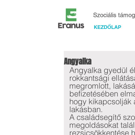
Szociális támo
KEZDŐLAP
Angyalka
Angyalka gyedül él
rokkantsági ellátá
megromlott, lakásá
befizetésében elmar
hogy kikapcsolják 
lakásban.  
A családsegítő szol
megoldásokat talál
rezsicsökkentése 