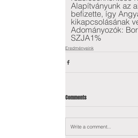
Alapítványunk az a
befizette, így Angy
kikapcsolásának ve
Adományozók: Born
SZJA1%
Eredményeink
Comments
Write a comment...