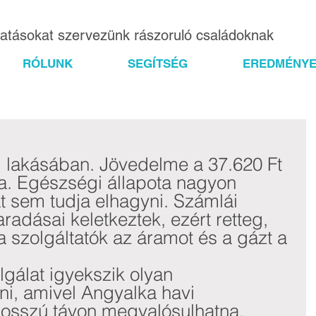
gatásokat szervezünk rászoruló családoknak
RÓLUNK
SEGÍTSÉG
EREDMÉNYE
 lakásában. Jövedelme a 37.620 Ft 
sa. Egészségi állapota nagyon 
t sem tudja elhagyni. Számlái 
adásai keletkeztek, ezért retteg, 
a szolgáltatók az áramot és a gázt a 
gálat igyekszik olyan 
ni, amivel Angyalka havi 
hosszú távon megvalósulhatna.