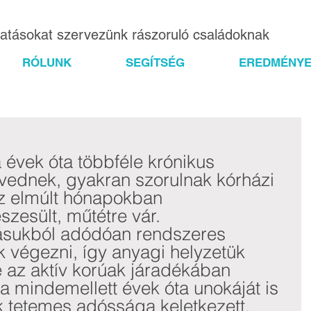
gatásokat szervezünk rászoruló családoknak
RÓLUNK
SEGÍTSÉG
EREDMÉNYE
 évek óta többféle krónikus 
ednek, gyakran szorulnak kórházi 
az elmúlt hónapokban 
zesült, műtétre vár. 
sukból adódóan rendszeres 
végezni, így anyagi helyzetük 
e az aktív korúak járadékában 
a mindemellett évek óta unokáját is 
k tetemes adóssága keletkezett, 