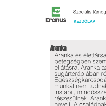
Szociális támo
KEZDŐLAP
Aranka
Aranka és élettársa
betegségben szenv
ellátásra. Aranka 
sugárterápiában rés
Egészségkárosodá
munkát nem tudnak 
instabil, mindössz
részesülnek. Arank
neveli. A családna