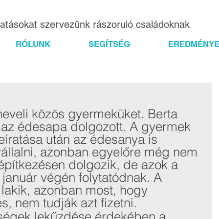
gatásokat szervezünk rászoruló családoknak
RÓLUNK
SEGÍTSÉG
EREDMÉNYE
 neveli közös gyermeküket. Berta 
 az édesapa dolgozott. A gyermek 
íratása után az édesanya is 
állalni, azonban egyelőre még nem 
 építkezésen dolgozik, de azok a 
anuár végén folytatódnak. A 
 lakik, azonban most, hogy 
, nem tudják azt fizetni. 
ségek lekűzdése érdekében a 