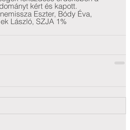
dományt kért és kapott.
emissza Eszter, Bódy Éva, 
Elek László, SZJA 1%