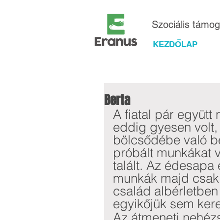
Szociális támo
KEZDŐLAP
Berta
A fiatal pár együtt
eddig gyesen volt,
bölcsődébe való be
próbált munkákat v
talált. Az édesapa
munkák majd csak j
család albérletben
egyikőjük sem keres
Az átmeneti nehéz