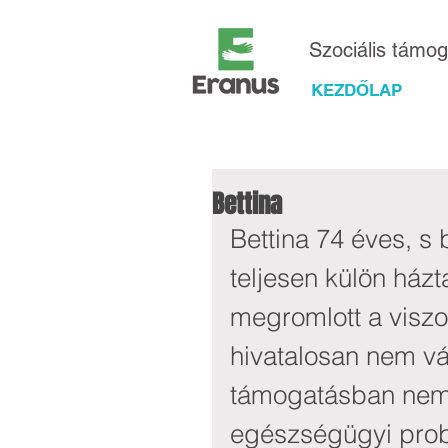
Szociális támo
KEZDŐLAP
Bettina
Bettina 74 éves, s 
teljesen külön házt
megromlott a viszo
hivatalosan nem vá
támogatásban nem 
egészségügyi prob