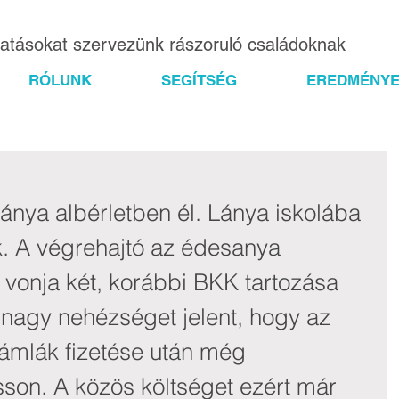
gatásokat szervezünk rászoruló családoknak
RÓLUNK
SEGÍTSÉG
EREDMÉNYE
ánya albérletben él. Lánya iskolába 
k. A végrehajtó az édesanya 
 vonja két, korábbi BKK tartozása 
 nagy nehézséget jelent, hogy az 
számlák fizetése után még 
sson. A közös költséget ezért már 