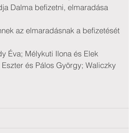
dja Dalma befizetni, elmaradása 
nnek az elmaradásnak a befizetését 
Éva; Mélykuti Ilona és Elek 
y Eszter és Pálos György; Waliczky 