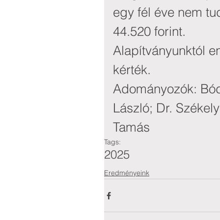
egy fél éve nem tu
44.520 forint.
Alapítványunktól e
kérték.
Adományozók: Bódy 
László; Dr. Székel
Tamás
Tags:
2025
Eredményeink