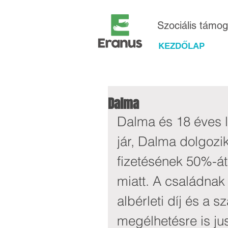
Szociális támo
KEZDŐLAP
Dalma
Dalma és 18 éves l
jár, Dalma dolgozi
fizetésének 50%-át
miatt. A családnak
albérleti díj és a 
megélhetésre is ju