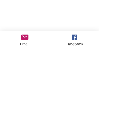
ERANUS Alapítvány
Számlaszám:
16200010-10141517
Email
Facebook
Adószám:
18212316-1-41
1025 Budapest, Battai út 5.
Rólunk
Hogyan segíthet?
Akiknek már segítettünk
Közérdekű dokumentumok
Kapcsolat
Impresszum
eranus.info@gmail.com