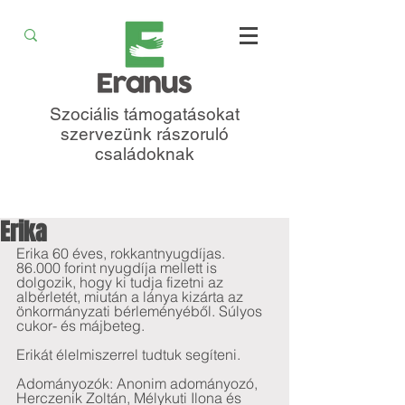
Szociális támogatásokat
szervezünk rászoruló
családoknak
Erika
Erika 60 éves, rokkantnyugdíjas. 
86.000 forint nyugdíja mellett is 
dolgozik, hogy ki tudja fizetni az 
albérletét, miután a lánya kizárta az 
önkormányzati bérleményéből. Súlyos 
cukor- és májbeteg.  
Erikát élelmiszerrel tudtuk segíteni.
Adományozók: Anonim adományozó, 
Herczenik Zoltán, Mélykuti Ilona és 