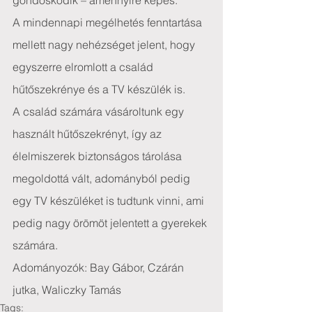
gondoskodik – amennyire képes.
A mindennapi megélhetés fenntartása 
mellett nagy nehézséget jelent, hogy 
egyszerre elromlott a család 
hűtőszekrénye és a TV készülék is.
A család számára vásároltunk egy 
használt hűtőszekrényt, így az 
élelmiszerek biztonságos tárolása 
megoldottá vált, adományból pedig 
egy TV készüléket is tudtunk vinni, ami 
pedig nagy örömöt jelentett a gyerekek 
számára.
Adományozók: Bay Gábor, Czárán 
jutka, Waliczky Tamás
Tags: