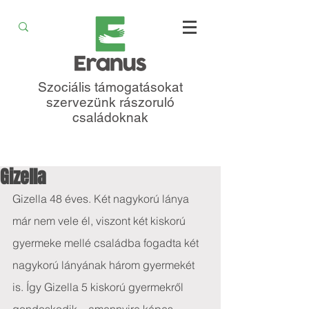
Szociális támogatásokat
szervezünk rászoruló
családoknak
Gizella
Gizella 48 éves. Két nagykorú lánya 
már nem vele él, viszont két kiskorú 
gyermeke mellé családba fogadta két 
nagykorú lányának három gyermekét 
is. Így Gizella 5 kiskorú gyermekről 