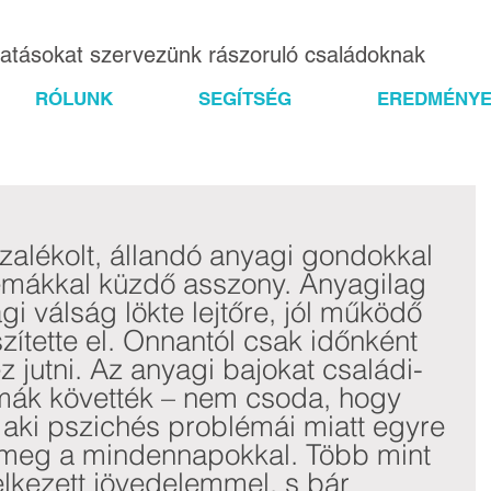
gatásokat szervezünk rászoruló családoknak
RÓLUNK
SEGÍTSÉG
EREDMÉNYE
alékolt, állandó anyagi gondokkal 
émákkal küzdő asszony. Anyagilag 
i válság lökte lejtőre, jól működő 
ítette el. Onnantól csak időnként 
 jutni. Az anyagi bajokat családi- 
mák követték – nem csoda, hogy 
aki pszichés problémái miatt egyre 
meg a mindennapokkal. Több mint 
lkezett jövedelemmel, s bár 