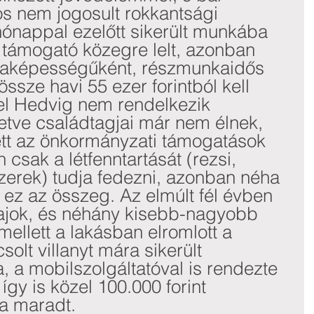
os nem jogosult rokkantsági 
ónappal ezelőtt sikerült munkába 
n támogató közegre lelt, azonban 
aképességűként, részmunkaidős 
össze havi 55 ezer forintból kell 
el Hedvig nem rendelkezik 
letve családtagjai már nem élnek, 
lett az önkormányzati támogatások 
csak a létfenntartását (rezsi, 
zerek) tudja fedezni, azonban néha 
ez az összeg. Az elmúlt fél évben 
ajok, és néhány kisebb-nagyobb 
ellett a lakásban elromlott a 
olt villanyt mára sikerült 
, a mobilszolgáltatóval is rendezte 
így is közel 100.000 forint 
ja maradt. 