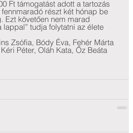
0 Ft támogatást adott a tartozás 
 a fennmaradó részt két hónap be 
ig. Ezt követően nem marad 
a lappal” tudja folytatni az élete 
ns Zsófia, Bódy Éva, Fehér Márta 
 Kéri Péter, Oláh Kata, Őz Beáta