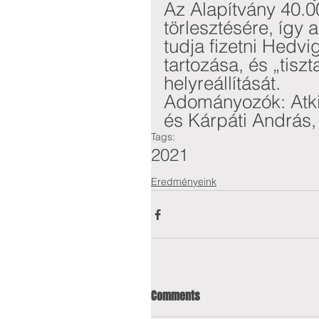
Az Alapítvány 40.00
törlesztésére, így
tudja fizetni Hedv
tartozása, és „tiszt
helyreállítását.
Adományozók: Atki
és Kárpáti András,
Tags:
2021
Eredményeink
Comments