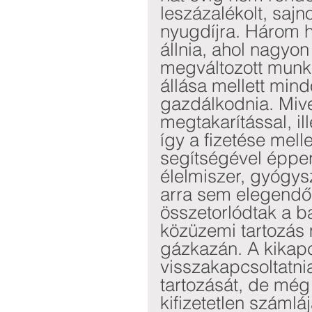
leszázalékolt, sajn
nyugdíjra. Három h
állnia, ahol nagyo
megváltozott munk
állása mellett mind
gazdálkodnia. Miv
megtakarítással, il
így a fizetése mel
segítségével éppen 
élelmiszer, gyógys
arra sem elegendő 
összetorlódtak a b
közüzemi tartozás m
gázkazán. A kikapcs
visszakapcsoltatnia
tartozását, de még 
kifizetetlen számlá