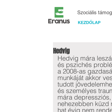
Szociális támo
KEZDŐLAP
Hedvig
Hedvig mára leszáz
és pszichés probl
a 2008-as gazdaság
munkáját akkor vesz
tudott jövedelemhez
és személyes trau
mára depressziós, 
nehezebben küzd 
hat évig nem rende