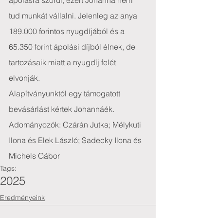
ápolásra szorul, ezért Johanna nem 
tud munkát vállalni. Jelenleg az anya 
189.000 forintos nyugdíjából és a 
65.350 forint ápolási díjból élnek, de 
tartozásaik miatt a nyugdíj felét 
elvonják.
Alapítványunktól egy támogatott 
bevásárlást kértek Johannáék.
Adományozók: Czárán Jutka; Mélykuti 
Ilona és Elek László; Sadecky Ilona és 
Michels Gábor
Tags:
2025
Eredményeink